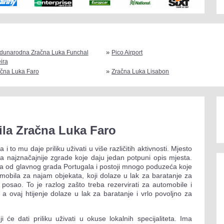
»
dunarodna Zračna Luka Funchal
Pico Airport
ira
»
čna Luka Faro
Zračna Luka Lisabon
ila Zračna Luka Faro
 to mu daje priliku uživati u više različitih aktivnosti. Mjesto
za najznačajnije zgrade koje daju jedan potpuni opis mjesta.
tra od glavnog grada Portugala i postoji mnogo poduzeća koje
tomobila za najam objekata, koji dolaze u lak za baratanje za
i posao. To je razlog zašto treba rezervirati za automobile i
 a ovaj htijenje dolaze u lak za baratanje i vrlo povoljno za
 će dati priliku uživati u okuse lokalnih specijaliteta. Ima