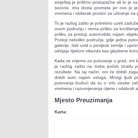
smještaj je prilično pristupačne ali to je z
sezone, ima dosta prometa jer ovo je jed
vremena i obilazak prostor za uživanje na
To je razlog zašto je potrebno uzeti zaduže
ovom području i nema priliku za korištenj
priliku za pristup automobila najam objeka
Postoji nekoliko područja, gdje jedna puto
galerije, dati uvid u povijesti zemlje i upo
odvijaju tijekom vikenda kao glazbene konc
Kada se vrijeme za putovanje u grad, oni kra
je razlog zašto na treba početi izradu po
rezultate. Na taj način, oni će dobiti za
dobiti auto najam usluga. Mnogi ljudi p
putovanja budući da su u vrlo visoke zah
vremena i razumijevanja cijene i odabrati
Mjesto Preuzimanja
Karta: