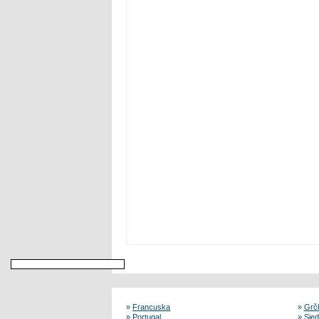
»
Francuska
»
Grč
»
Portugal
»
Sjed