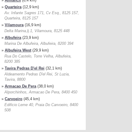
»
Almancil
(6,4 km)
»
Quarteira
(12,9 km)
Av. Infante Sagres 171, Cv Esq., 8125 157,
Quarteira, 8125 157
»
Vilamoura
(16,9 km)
Delta Marina,lj.1, Vilamoura, 8125 448
»
Albufeira
(23,9 km)
Marina De Albufeira, Albufeira, 8200 394
»
Albufeira West
(29,9 km)
Rua Do Castelo, Torre Velha, Albufeira,
8200 385
»
Tavira Pedras D'el Rei
(32,1 km)
Aldeamento Pedras D'el Rei, St Luzia,
Tavira, 8800
»
Armacao De Pera
(38,0 km)
Alporchinhos, Armacao De Pera, 8400 450
»
Carvoeiro
(45,4 km)
Edificio Leme 40, Praia Do Carvoeiro, 8400
508