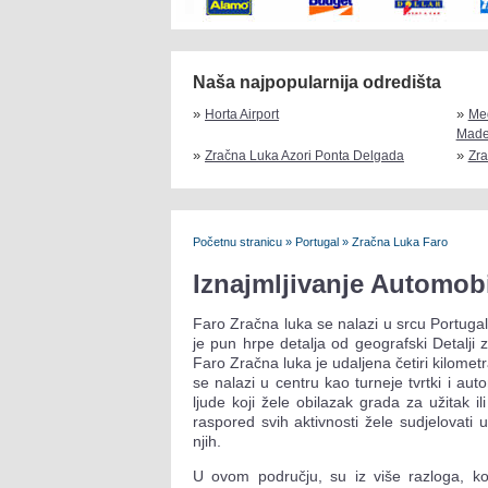
Naša najpopularnija odredišta
»
»
Horta Airport
Me
Made
»
»
Zračna Luka Azori Ponta Delgada
Zra
Početnu stranicu
»
Portugal
»
Zračna Luka Faro
Iznajmljivanje Automob
Faro Zračna luka se nalazi u srcu Portugala i
je pun hrpe detalja od geografski Detalji 
Faro Zračna luka je udaljena četiri kilome
se nalazi u centru kao turneje tvrtki i au
ljude koji žele obilazak grada za užitak il
raspored svih aktivnosti žele sudjelovati u
njih.
U ovom području, su iz više razloga, koji