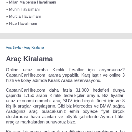
»
Milan Malpensa Havalimanı
»
Münih Havalimanı
»
Murcia Havalimanı
»
Nice Havalimanı
Ana Sayfa
»
Araç Kiralama
Araç Kiralama
Online ucuz araba Kiralık fırsatlar için arıyorsunuz?
CaptainCarHire.com, arama yapabilir, Karşılaştır ve online 3
hızlı ve kolay adımda Kiralık Araba rezervasyonu.
CaptainCarHire.com daha fazla 31.000 hedefleri dünya
çapında 1.150 araba Kiralık tedarikçiler arayın. Biz fiyatları
ucuz ekonomi otomobil araç SUV için birçok türleri için ve 8
kişilik araçlar karşılaştırın. Gibi biz Mercedes ve BMW, sağda
Aradığınız araç bulacaksınız emin böylece fiyat birçok
uluslararası hava alanları ve büyük şehirlerde Ayrıca Lüks
araçlar markalardan sunuyoruz bize.
Bir araç bir yerde toplamak ve diğerine geri gerekiyorsa, bu