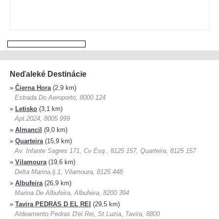
Neďaleké Destinácie
»
Čierna Hora
(2,9 km)
Estrada Do Aeroporto, 8000 124
»
Letisko
(3,1 km)
Apt.2024, 8005 999
»
Almancil
(9,0 km)
»
Quarteira
(15,9 km)
Av. Infante Sagres 171, Cv Esq., 8125 157, Quarteira, 8125 157
»
Vilamoura
(19,6 km)
Delta Marina,lj.1, Vilamoura, 8125 448
»
Albufeira
(26,9 km)
Marina De Albufeira, Albufeira, 8200 394
»
Tavira PEDRAS D EL REI
(29,5 km)
Aldeamento Pedras D'el Rei, St Luzia, Tavira, 8800