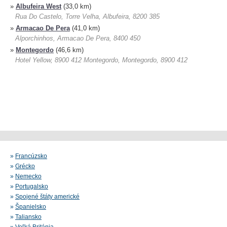
»
Albufeira West
(33,0 km)
Rua Do Castelo, Torre Velha, Albufeira, 8200 385
»
Armacao De Pera
(41,0 km)
Alporchinhos, Armacao De Pera, 8400 450
»
Montegordo
(46,6 km)
Hotel Yellow, 8900 412 Montegordo, Montegordo, 8900 412
»
Francúzsko
»
Grécko
»
Nemecko
»
Portugalsko
»
Spojené štáty americké
»
Španielsko
»
Taliansko