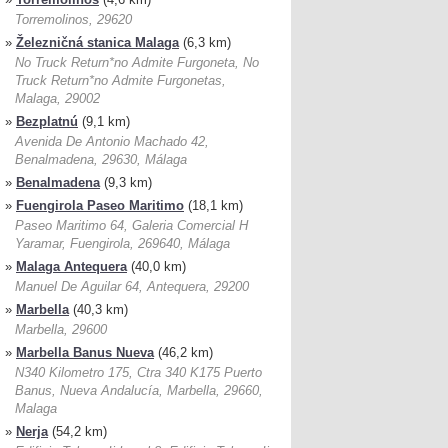
Torremolinos, 29620
»
Železničná stanica Malaga
(6,3 km)
No Truck Return*no Admite Furgoneta, No
Truck Return*no Admite Furgonetas,
Malaga, 29002
»
Bezplatnú
(9,1 km)
Avenida De Antonio Machado 42,
Benalmadena, 29630, Málaga
»
Benalmadena
(9,3 km)
»
Fuengirola Paseo Maritimo
(18,1 km)
Paseo Maritimo 64, Galeria Comercial H
Yaramar, Fuengirola, 269640, Málaga
»
Malaga Antequera
(40,0 km)
Manuel De Aguilar 64, Antequera, 29200
»
Marbella
(40,3 km)
Marbella, 29600
»
Marbella Banus Nueva
(46,2 km)
N340 Kilometro 175, Ctra 340 K175 Puerto
Banus, Nueva Andalucía, Marbella, 29660,
Malaga
»
Nerja
(54,2 km)