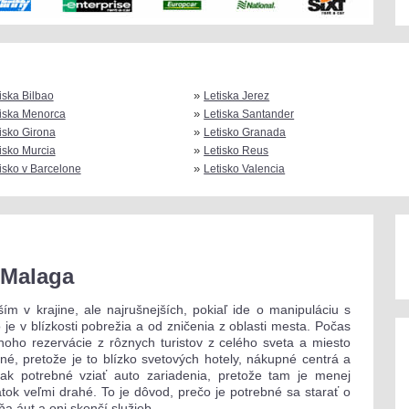
»
iska Bilbao
Letiska Jerez
»
iska Menorca
Letiska Santander
»
isko Girona
Letisko Granada
»
isko Murcia
Letisko Reus
»
isko v Barcelone
Letisko Valencia
 Malaga
ím v krajine, ale najrušnejších, pokiaľ ide o manipuláciu s
ko je v blízkosti pobrežia a od zničenia z oblasti mesta. Počas
noho rezervácie z rôznych turistov z celého sveta a miesto
é, pretože je to blízko svetových hotely, nákupné centrá a
šak potrebné vziať auto zariadenia, pretože tam je menej
atok veľmi drahé. To je dôvod, prečo je potrebné sa starať o
ňa áut a oni skončí služieb.