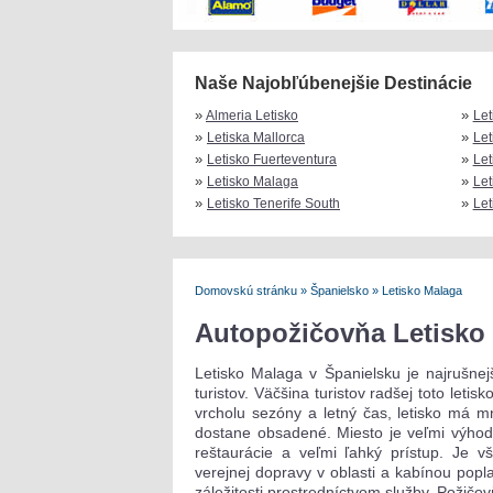
Naše Najobľúbenejšie Destinácie
»
»
Almeria Letisko
Let
»
»
Letiska Mallorca
Let
»
»
Letisko Fuerteventura
Let
»
»
Letisko Malaga
Let
»
»
Letisko Tenerife South
Let
Domovskú stránku
»
Španielsko
»
Letisko Malaga
Autopožičovňa Letisko
Letisko Malaga v Španielsku je najrušnejš
turistov. Väčšina turistov radšej toto letis
vrcholu sezóny a letný čas, letisko má m
dostane obsadené. Miesto je veľmi výhodn
reštaurácie a veľmi ľahký prístup. Je v
verejnej dopravy v oblasti a kabínou popl
záležitosti prostredníctvom služby, Požičov