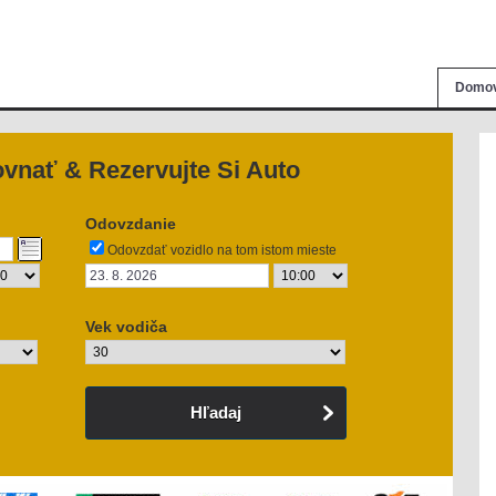
Domov
vnať & Rezervujte Si Auto
Odovzdanie
Odovzdať vozidlo na tom istom mieste
Vek vodiča
Hľadaj