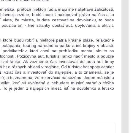
ielska, pretože niektorí ľudia majú iné naliehavé záležitosti,
v hlavnej sezóne, budú musieť nakupovať právo na čas a to
ď viete, že miesta, budete cestovať na dovolenku, to bude
použitia on - line stránky dostať áut, ubytovania a aktivít,
y, ktoré budú robiť a niektoré patria krásne pláže, relaxačné
, potápania, touring národného parku a iné krajiny v oblasti.
 podnikateľov, ktorí chcú na prehliadku mesta, ale to sa
ností, Požičovňa áut, turisti si ľahko riadiť mesto a použije
 cieľ ľahko. Ak vezmeme čas investovať do auta áut firmy
á ht e rôznych oblastí v regióne. Od turistov hot spoty centier
 si vziať čas a investovať do najlepšie, a to znamená, že je
cné, a to znamená, že rezervácie na sezónu. Jeden má istotu
ť výlet, keď sú uvoľnené a nebudete musieť starať o chýba
 To je jeden z najlepších miest, ísť na dovolenku a letisko