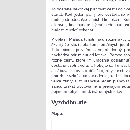
To dostane hektickej plánovať cestu do Špan
starať. Keď jeden plány pre cestovanie 
bude jednoduchšie z nich film okolo. Ke
diktovať, kde budete bývať, teda nutnosť 
budete musieť vykonať.
V oblasti Malaga turisti majú rôzne aktivit
škvrny že slúži pole kontinentálnych jedál
Toto miesto je veľmi zaneprázdnený pre
nachádza pár minút od letiska. Pomoc spoloč
rôzne cesty, ktoré im umožnia dosiahnuť
dostanú ušetriť veľa, a Nebojte sa Turistick
a zábava kĺbov. Je dôležité, aby turistov
potrebné vziať auto zariadenia, keď sú la
veľké zľavy a to uľahčuje jeden plánova
šancu získať ubytovanie a prenájom auta.
pojme mnohých medzinárodných letov.
Vyzdvihnutie
Mapa: