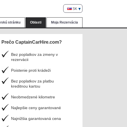
SK
skú stránku
Oblasti
Moja Rezervácia
Prečo CaptainCarHire.com?
Bez poplatkov za zmeny v
rezervácii
Poistenie proti krádeži
Bez poplatkov za platbu
kreditnou kartou
Neobmedzené kilometre
Najlepšie ceny garantované
Najnižšia garantovaná cena