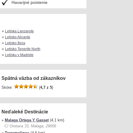
Havarijné poistenie
»
Letiska Lanzarote
»
Letisko Alicante
»
Letisko Ibiza
»
Letisko Tenerife North
»
Letisku v Madride
Spätná väzba od zákazníkov
Skóre:
(
4,7 z 5
)
Neďaleké Destinácie
»
Malaga Ortega Y Gasset
(4,1 km)
C/ Orotava 33, Malaga, 29006
»
Torremolinos
(4,6 km)