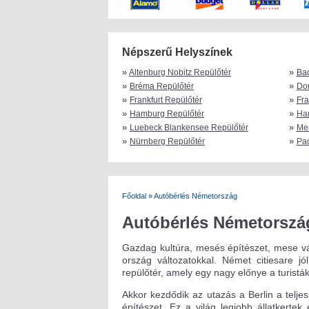
Népszerű Helyszínek
»
»
Altenburg Nobitz Repülőtér
Ba
»
»
Bréma Repülőtér
Do
»
»
Frankfurt Repülőtér
Fra
»
»
Hamburg Repülőtér
Ha
»
»
Luebeck Blankensee Repülőtér
Me
»
»
Nürnberg Repülőtér
Pad
Főoldal
»
Autóbérlés Németország
Autóbérlés Németorszá
Gazdag kultúra, mesés építészet, mese vá
ország változatokkal. Német citiesare j
repülőtér, amely egy nagy előnye a turist
Akkor kezdődik az utazás a Berlin a teljes
építészet. Ez a világ legjobb állatkertek