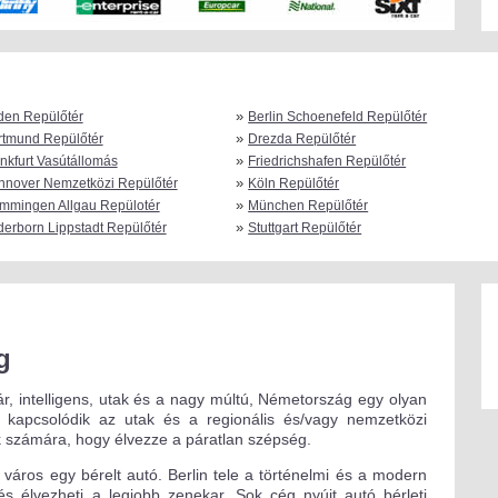
»
den Repülőtér
Berlin Schoenefeld Repülőtér
»
rtmund Repülőtér
Drezda Repülőtér
»
nkfurt Vasútállomás
Friedrichshafen Repülőtér
»
nnover Nemzetközi Repülőtér
Köln Repülőtér
»
mmingen Allgau Repülotér
München Repülőtér
»
erborn Lippstadt Repülőtér
Stuttgart Repülőtér
g
r, intelligens, utak és a nagy múltú, Németország egy olyan
ól kapcsolódik az utak és a regionális és/vagy nemzetközi
ák számára, hogy élvezze a páratlan szépség.
 város egy bérelt autó. Berlin tele a történelmi és a modern
 és élvezheti a legjobb zenekar. Sok cég nyújt autó bérleti