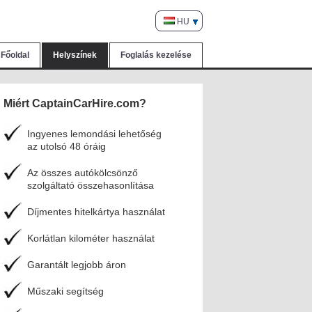
HU
Főoldal
Helyszínek
Foglalás kezelése
Miért CaptainCarHire.com?
Ingyenes lemondási lehetőség
az utolsó 48 óráig
Az összes autókölcsönző
szolgáltató összehasonlítása
Díjmentes hitelkártya használat
Korlátlan kilométer használat
Garantált legjobb áron
Műszaki segítség