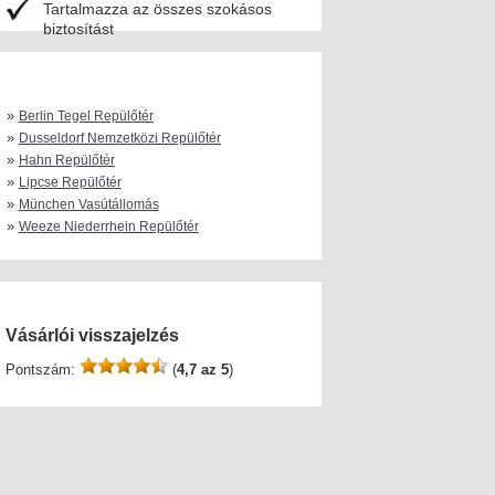
Tartalmazza az összes szokásos
biztosítást
»
Berlin Tegel Repülőtér
»
Dusseldorf Nemzetközi Repülőtér
»
Hahn Repülőtér
»
Lipcse Repülőtér
»
München Vasútállomás
»
Weeze Niederrhein Repülőtér
Vásárlói visszajelzés
Pontszám:
(
4,7 az 5
)