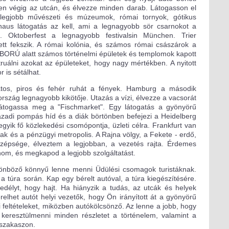
jen végig az utcán, és élvezze minden darab. Látogasson el
legjobb művészeti és múzeumok, római tornyok, gótikus
us látogatás az kell, ami a legnagyobb sör csarnokot a
. Oktoberfest a legnagyobb festivalsin München. Trier
ett fekszik. A római kolónia, és számos római császárok a
HÁBORÚ alatt számos történelmi épületek és templomok kapott
truálni azokat az épületeket, hogy nagy mértékben. A nyitott
 is sétálhat.
atos, piros és fehér ruhát a fények. Hamburg a második
ország legnagyobb kikötője. Utazás a vízi, élvezze a vacsorát
y látogassa meg a "Fischmarket". Egy látogatás a gyönyörű
századi pompás híd és a diák börtönben befejezi a Heidelberg
egyik fő közlekedési csomópontja, üzleti célra. Frankfurt van
ak és a pénzügyi metropolis. A Rajna völgy, a Fekete - erdő,
 szépsége, élveztem a legjobban, a vezetés rajta. Érdemes
nom, és megkapod a legjobb szolgáltatást.
lönböző könnyű lenne menni Üdülési csomagok turistáknak.
a túra során. Kap egy bérelt autóval, a túra kiegészítésére.
délyt, hogy hajt. Ha hiányzik a tudás, az utcák és helyek
relhet autót helyi vezetők, hogy Ön irányított át a gyönyörű
 feltételeket, miközben autókölcsönző. Az lenne a jobb, hogy
keresztülmenni minden részletet a történelem, valamint a
tszakaszon.