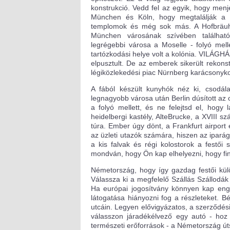
konstrukció. Vedd fel az egyik, hogy men
München és Köln, hogy megtalálják a 
templomok és még sok más. A Hofbräuha
München városának szívében található
legrégebbi városa a Moselle - folyó mell
tartózkodási helye volt a kolónia. VILÁG
elpusztult. De az emberek sikerült rekons
légiközlekedési piac Nürnberg karácsonykor
A fából készült kunyhók néz ki, csodál
legnagyobb városa után Berlin dúsított az 
a folyó mellett, és ne felejtsd el, hog
heidelbergi kastély, AlteBrucke, a XVIII 
túra. Ember úgy dönt, a Frankfurt airport 
az üzleti utazók számára, hiszen az iparág
a kis falvak és régi kolostorok a festői
mondván, hogy Ön kap elhelyezni, hogy fi
Németország, hogy így gazdag festői kü
Válassza ki a megfelelő Szállás Szállodák 
Ha európai jogosítvány könnyen kap enge
látogatása hiányozni fog a részleteket. Bé
utcáin. Legyen elővigyázatos, a szerződési
válasszon járadékélvező egy autó - hoz 
természeti erőforrások - a Németország ú