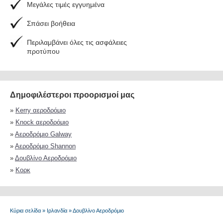
Μεγάλες τιμές εγγυημένα
Σπάσει βοήθεια
Περιλαμβάνει όλες τις ασφάλειες
προτύπου
Δημοφιλέστεροι προορισμοί μας
»
Kerry αεροδρόμιο
»
Knock αεροδρόμιο
»
Αεροδρόμιο Galway
»
Αεροδρόμιο Shannon
»
Δουβλίνο Αεροδρόμιο
»
Κορκ
Κύρια σελίδα
»
Ιρλανδία
»
Δουβλίνο Αεροδρόμιο