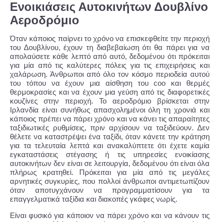
Ενοικιάσεις Αυτοκινήτων Δουβλίνο
Αεροδρόμιο
Όταν κάποιος παίρνει το χρόνο να επισκεφθείτε την περιοχή
του Δουβλίνου, έχουν τη διαβεβαίωση ότι θα πάρει για να
απολαύσετε κάθε λεπτό από αυτό, δεδομένου ότι πρόκειται
για μία από τις καλύτερες πόλεις για τις επιχειρήσεις και
χαλάρωση. Άνθρωποι από όλο τον κόσμο περιοδεία αυτού
του τόπου να έχουν μια αίσθηση του coo και θερμές
θερμοκρασίες και να έχουν μια γεύση από τις διαφορετικές
κουζίνες στην περιοχή. Το αεροδρόμιο βρίσκεται στην
Ιρλανδία είναι συνήθως απασχολημένοι όλη τη χρονιά και
κάποιος πρέπει να πάρει χρόνο και να κάνει τις απαραίτητες
ταξιδιωτικές ρυθμίσεις, πριν αρχίσουν να ταξιδεύουν. Δεν
θέλετε να καταστρέψει ένα ταξίδι, όταν κάνετε την κράτηση
για τα τελευταία λεπτά και ανακαλύπτετε ότι έχετε καμία
εγκαταστάσεις στέγασης ή τις υπηρεσίες ενοικίασης
αυτοκινήτων δεν είναι σε λειτουργία, δεδομένου ότι είναι όλα
πλήρως κρατηθεί. Πρόκειται για μία από τις μεγάλες
αρνητικές συγκυρίες, που πολλοί άνθρωποι αντιμετωπίζουν
όταν αποτυγχάνουν να προγραμματίσουν για τα
επαγγελματικά ταξίδια και διακοπές γκάφες νωρίς.
Είναι φυσικό για κάποιον να πάρει χρόνο και να κάνουν τις