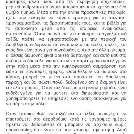
κρατήσεις αλλά μέσα από την περιήγηση επιχειρήσεις,
μερικοί άνθρωποι παίρνουν κουρασμένοι και χρεώνουν ένα
υψηλό τίμημα. Μέσα από την online προσωπικές περιοχές,
έχετε την ευκαιρία να κάνετε κράτηση για τη στέγαση,
προγραμματίζουν τις δραστηριότητές τους, και το βιβλίο για
το αυτοκίνητο μέσα από τις εταιρείες ενοικιάσεως
αυτοκινήτων. Όταν περνά σε μια επίσημη επαγγελματικό
ταξίδι, πρέπει να εγκατασταθούν με την περιοχή του
Δουβλίνου, δεδομένου ότι είναι κοντά σε άλλες πόλεις, και
ένας δεν είναι αργά για συνεδριάσεις. Από την άλλη πλευρά,
οι θέσεις διαμονής είναι αρκετά δαπανηρή και αυτό καθιστά
ακόμη πιο δύσκολο για κάποιον να πάρει χρόνο και ελιγμών
στην πόλη μέσα από την κυκλοφοριακή συμφόρηση των
ειδικά τις εργάσιμες ημέρες. Όσοι θέλουν να σώσουν στο
κόστος μπορεί να μείνει στα προάστια του Δουβλίνου
περιοχή και θα σώσει πολύ, δεδομένου ότι η διαμονή είναι
εύκολα προσιτές. Όταν ταξιδεύει με μια μεγάλη ομάδα, είναι
ενδεδειγμένο για να μείνετε στα διαμερίσματα και να
χρησιμοποιήσετε τις υπηρεσίες ενοικίασης αυτοκινήτων για
να πάρει στην πόλη.
Όταν κάποιος θέλει να ταξιδέψει να άλλες περιοχές ή να
επιστρέψετε στο αεροδρόμιο κατά τις εργάσιμες ημέρες
πρέπει να βεβαιωθείτε ότι μπορούν να αρχίσουν νωρίς
συσκευασίας έτσι ώστε να μην χάσουμε την πτήση. Αυτό