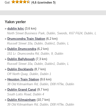
Gol:
(
4,6 üzerinden 5
)
Yakın yerler
»
dublin kılıç
(3,6 km)
North Street Business Park, Dublin, Swords, K67 F624, Dublin, L
»
Drumcondra Train Station
(6,2 km)
Russell Street 10a, Dublin, Dublin1, Dublin, L
»
Dublin Drumcondra
(6,2 km)
151 Lr. Drumcondra Rd, Dublin, 9, Dublin
»
Dublin Ballybough
(7,3 km)
Russell Street 10a, Dublin, Dublin1, Dublin, L
»
Dublin Docklands
(8,7 km)
Off North Quay, Dublin, Dublin 1
»
Heuston Train Station
(9,6 km)
38 Old Kilmainham Rd, Dublin, D08 H79e, Dublin
»
Dublin Grand Canal
(9,7 km)
South Lotts Road, Dublin 4
»
Dublin Kilmainham
(10,7 km)
39 Old Kilmainham Rd, Dublin, D08 H79e, Dublin