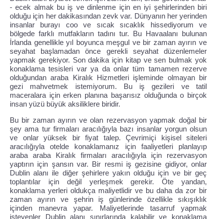
- ecek almak bu iş ve dinlenme için en iyi şehirlerinden biri
olduğu için her dakikasından zevk var. Dünyanın her yerinden
insanlar burayı coo ve sıcak sıcaklık hissediyorum ve
bölgede farklı mutfakların tadını tur. Bu Havaalanı bulunan
İrlanda genellikle yıl boyunca meşgul ve bir zaman ayırın ve
seyahat başlamadan önce gerekli seyahat düzenlemeler
yapmak gerekiyor. Son dakika için kitap ve sen bulmak yok
konaklama tesisleri var ya da onlar tüm tamamen rezerve
olduğundan araba Kiralık Hizmetleri işleminde olmayan bir
gezi mahvetmek istemiyorum. Bu iş gezileri ve tatil
maceralara için erken planına başarısız olduğunda o birçok
insan yüzü büyük aksiliklere biridir.
Bu bir zaman ayırın ve olan rezervasyon yapmak doğal bir
şey ama tur firmaları aracılığıyla bazı insanlar yorgun olsun
ve onlar yüksek bir fiyat talep. Çevrimiçi kişisel siteleri
aracılığıyla otelde konaklamanız için faaliyetleri planlayıp
araba araba Kiralık firmaları aracılığıyla için rezervasyon
yaptırın için şansın var. Bir resmi iş gezisine gidiyor, onlar
Dublin alanı ile diğer şehirlere yakın olduğu için ve bir geç
toplantılar için değil yerleşmek gerekir. Öte yandan,
konaklama yerleri oldukça maliyetlidir ve bu daha da zor bir
zaman ayırın ve şehrin iş günlerinde özellikle sıkışıklık
içinden manevra yapar. Maliyetlerinde tasarruf yapmak
isteyenler Dublin alanı sınırlarında kalabilir ve konaklama