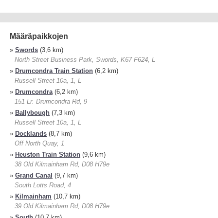
Määräpaikkojen
»
Swords
(3,6 km)
North Street Business Park, Swords, K67 F624, L
»
Drumcondra Train Station
(6,2 km)
Russell Street 10a, 1, L
»
Drumcondra
(6,2 km)
151 Lr. Drumcondra Rd, 9
»
Ballybough
(7,3 km)
Russell Street 10a, 1, L
»
Docklands
(8,7 km)
Off North Quay, 1
»
Heuston Train Station
(9,6 km)
38 Old Kilmainham Rd, D08 H79e
»
Grand Canal
(9,7 km)
South Lotts Road, 4
»
Kilmainham
(10,7 km)
39 Old Kilmainham Rd, D08 H79e
»
South
(10,7 km)