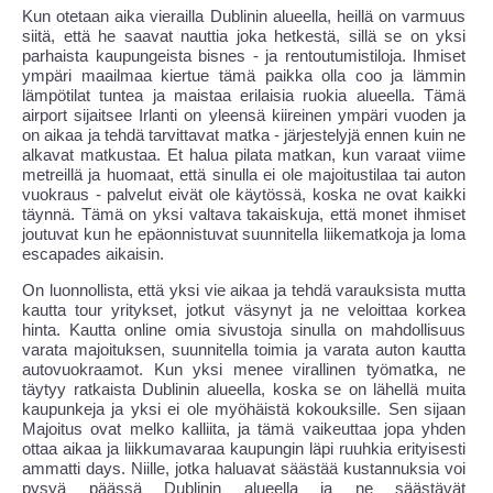
Kun otetaan aika vierailla Dublinin alueella, heillä on varmuus
siitä, että he saavat nauttia joka hetkestä, sillä se on yksi
parhaista kaupungeista bisnes - ja rentoutumistiloja. Ihmiset
ympäri maailmaa kiertue tämä paikka olla coo ja lämmin
lämpötilat tuntea ja maistaa erilaisia ruokia alueella. Tämä
airport sijaitsee Irlanti on yleensä kiireinen ympäri vuoden ja
on aikaa ja tehdä tarvittavat matka - järjestelyjä ennen kuin ne
alkavat matkustaa. Et halua pilata matkan, kun varaat viime
metreillä ja huomaat, että sinulla ei ole majoitustilaa tai auton
vuokraus - palvelut eivät ole käytössä, koska ne ovat kaikki
täynnä. Tämä on yksi valtava takaiskuja, että monet ihmiset
joutuvat kun he epäonnistuvat suunnitella liikematkoja ja loma
escapades aikaisin.
On luonnollista, että yksi vie aikaa ja tehdä varauksista mutta
kautta tour yritykset, jotkut väsynyt ja ne veloittaa korkea
hinta. Kautta online omia sivustoja sinulla on mahdollisuus
varata majoituksen, suunnitella toimia ja varata auton kautta
autovuokraamot. Kun yksi menee virallinen työmatka, ne
täytyy ratkaista Dublinin alueella, koska se on lähellä muita
kaupunkeja ja yksi ei ole myöhäistä kokouksille. Sen sijaan
Majoitus ovat melko kalliita, ja tämä vaikeuttaa jopa yhden
ottaa aikaa ja liikkumavaraa kaupungin läpi ruuhkia erityisesti
ammatti days. Niille, jotka haluavat säästää kustannuksia voi
pysyä päässä Dublinin alueella ja ne säästävät