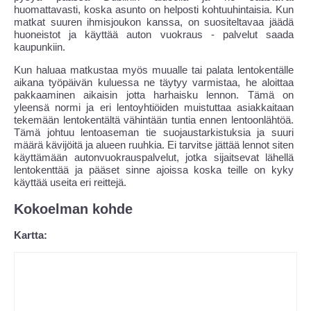
huomattavasti, koska asunto on helposti kohtuuhintaisia. Kun
matkat suuren ihmisjoukon kanssa, on suositeltavaa jäädä
huoneistot ja käyttää auton vuokraus - palvelut saada
kaupunkiin.
Kun haluaa matkustaa myös muualle tai palata lentokentälle
aikana työpäivän kuluessa ne täytyy varmistaa, he aloittaa
pakkaaminen aikaisin jotta harhaisku lennon. Tämä on
yleensä normi ja eri lentoyhtiöiden muistuttaa asiakkaitaan
tekemään lentokentältä vähintään tuntia ennen lentoonlähtöä.
Tämä johtuu lentoaseman tie suojaustarkistuksia ja suuri
määrä kävijöitä ja alueen ruuhkia. Ei tarvitse jättää lennot siten
käyttämään autonvuokrauspalvelut, jotka sijaitsevat lähellä
lentokenttää ja pääset sinne ajoissa koska teille on kyky
käyttää useita eri reittejä.
Kokoelman kohde
Kartta: