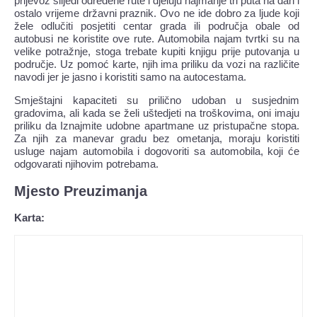
prijevoz slijedi određene rute i djeluju najmanje tri puta na dan i
ostalo vrijeme državni praznik. Ovo ne ide dobro za ljude koji
žele odlučiti posjetiti centar grada ili područja obale od
autobusi ne koristite ove rute. Automobila najam tvrtki su na
velike potražnje, stoga trebate kupiti knjigu prije putovanja u
područje. Uz pomoć karte, njih ima priliku da vozi na različite
navodi jer je jasno i koristiti samo na autocestama.
Smještajni kapaciteti su prilično udoban u susjednim
gradovima, ali kada se želi uštedjeti na troškovima, oni imaju
priliku da Iznajmite udobne apartmane uz pristupačne stopa.
Za njih za manevar gradu bez ometanja, moraju koristiti
usluge najam automobila i dogovoriti sa automobila, koji će
odgovarati njihovim potrebama.
Mjesto Preuzimanja
Karta: