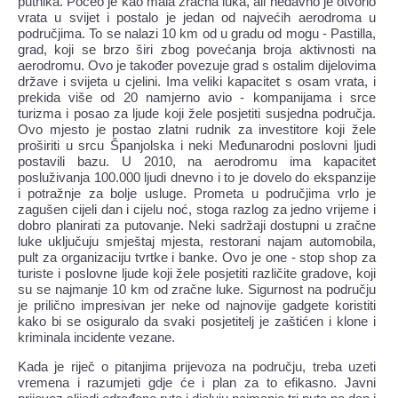
putnika. Počeo je kao mala zračna luka, ali nedavno je otvorio
vrata u svijet i postalo je jedan od najvećih aerodroma u
područjima. To se nalazi 10 km od u gradu od mogu - Pastilla,
grad, koji se brzo širi zbog povećanja broja aktivnosti na
aerodromu. Ovo je također povezuje grad s ostalim dijelovima
države i svijeta u cjelini. Ima veliki kapacitet s osam vrata, i
prekida više od 20 namjerno avio - kompanijama i srce
turizma i posao za ljude koji žele posjetiti susjedna područja.
Ovo mjesto je postao zlatni rudnik za investitore koji žele
proširiti u srcu Španjolska i neki Međunarodni poslovni ljudi
postavili bazu. U 2010, na aerodromu ima kapacitet
posluživanja 100.000 ljudi dnevno i to je dovelo do ekspanzije
i potražnje za bolje usluge. Prometa u područjima vrlo je
zagušen cijeli dan i cijelu noć, stoga razlog za jedno vrijeme i
dobro planirati za putovanje. Neki sadržaji dostupni u zračne
luke uključuju smještaj mjesta, restorani najam automobila,
pult za organizaciju tvrtke i banke. Ovo je one - stop shop za
turiste i poslovne ljude koji žele posjetiti različite gradove, koji
su se najmanje 10 km od zračne luke. Sigurnost na području
je prilično impresivan jer neke od najnovije gadgete koristiti
kako bi se osiguralo da svaki posjetitelj je zaštićen i klone i
kriminala incidente vezane.
Kada je riječ o pitanjima prijevoza na području, treba uzeti
vremena i razumjeti gdje će i plan za to efikasno. Javni