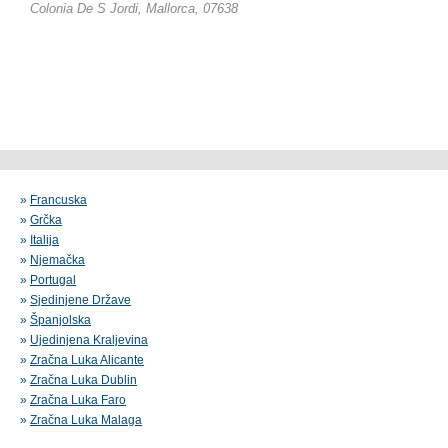
Colonia De S Jordi, Mallorca, 07638
»
Francuska
»
Grčka
»
Italija
»
Njemačka
»
Portugal
»
Sjedinjene Države
»
Španjolska
»
Ujedinjena Kraljevina
»
Zračna Luka Alicante
»
Zračna Luka Dublin
»
Zračna Luka Faro
»
Zračna Luka Malaga