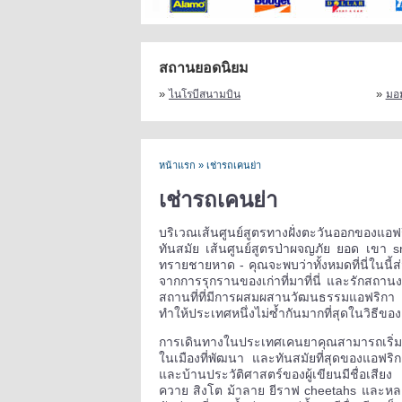
สถานยอดนิยม
»
»
ไนโรบีสนามบิน
มอ
หน้าแรก
»
เช่ารถเคนย่า
เช่ารถเคนย่า
บริเวณเส้นศูนย์สูตรทางฝั่งตะวันออกของแอ
ทันสมัย เส้นศูนย์สูตรป่าผจญภัย ยอด เขา
ทรายชายหาด - คุณจะพบว่าทั้งหมดที่นี่ในน
จากการรุกรานของเก่าที่มาที่นี่ และรักสถาน
สถานที่ที่มีการผสมผสานวัฒนธรรมแอฟริกา
ทำให้ประเทศหนึ่งไม่ซ้ำกันมากที่สุดในวิธีขอ
การเดินทางในประเทศเคนยาคุณสามารถเริ่มต
ในเมืองที่พัฒนา และทันสมัยที่สุดของแอฟริ
และบ้านประวัติศาสตร์ของผู้เขียนมีชื่อเสียง 
ควาย สิงโต ม้าลาย ยีราฟ cheetahs และหลายเพิ