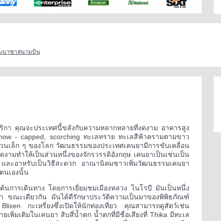
มบาซาสนามบิน
ฟริกา คุณจะประเทศนี้ขลังกับความหลากหลายที่งดงาม อาคารสูง
 snow - capped, scorching ทะเลทราย ทะเลสีฟ้าครามตามขาว
ี้ส่วนเล็ก ๆ ของโลก วัฒนธรรมของประเทศเคนยามีการขับเคลื่อน
งดงามทำให้เป็นส่วนหนึ่งของจักรวรรดิอังกฤษ เคนยาเป็นเช่นเป็น
 และอาหรับเป็นวิธีสะดวก อาณานิคมชาวเพิ่มวัฒนธรรมเคนยา
งตนเองนั้น
้นการเดินทาง โดยการเยี่ยมชมเมืองหลวง ไนโรบี มันเป็นหนึ่ง
กา ขณะเดียวกัน มันได้ดีรักษาประวัติความเป็นมาของพิพิธภัณฑ์
Blixen กะเหรี่ยงซึ่งเปิดให้นักท่องเที่ยว คุณสามารถดูสัตว์เช่น
่มเติมในเคนยา สิบสี่น้ำตก น้ำตกที่มีชื่อเสียงที่ Thika มีทะเล