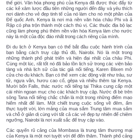
thế giới. Văn hóa phong phú của Kenya đã được thúc đẩy từ
các kẻ xâm lược đầu tiên những người đến đây và yêu thích
nơi dành cho vẻ đẹp tinh tế của nó làm cho nó một phần của
Đế quốc Anh. Kenya là nơi mà nền văn hóa châu Phi và ả
Rập có pha trộn thành một cách thú vị. Các thuộc địa bộ lạc
cũng làm phong phú thêm nền văn hóa Kenya làm cho nước
này là một của độc đáo nhất trong cách riêng của mình.
Đi du lịch ở Kenya bạn có thể bắt đầu cuộc hành trình của
bạn bằng cách truy cập thủ đô, Nairobi. Nó là một trong
những thành phố phát triển và hiện đại nhất của châu Phi.
Cùng một lúc, rất tốt nó đã bảo tồn lịch sử trong các viện bảo
tàng và nhà lịch sử của tác giả nổi tiếng, Karen Blixen mở
cửa cho du khách. Bạn có thể xem các động vật như trâu, sư
tử, ngựa vằn, hươu cao cổ, gêpa và nhiều thêm tại Kenya.
Mười bốn Falls, thác nước nổi tiếng tại Thika cung cấp một
cái nhìn ngoạn mục cho các khách truy cập. Nước đi bè trên
sông Tana nổi tiếng chắc chắn là một trong những điểm mạo
hiểm nhất để làm. Một chiết trung cuộc sống về đêm, ẩm
thực tuyệt vời, lớn mảng của mua sắm Trung tâm mua sắm
và chỗ ở giản dị cùng với tất cả các vẻ đẹp tự nhiên để chiêm
ngưỡng, Nairobi là nơi xuất sắc để truy cập vào.
Các quyến rũ cảng của Mombasa là trung tâm thương mại
của Kenya là một nơi tuyệt vời để đến thăm. Thành phố cảng