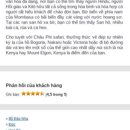
văn hóa đa dạng, nơi bạn có thể tìm thấy người Hindu, người
Hồi giáo và Kitô hữu tất cả sống trong hòa bình và hòa hợp có
người rất hiếu khách để chào đón bạn. Bờ biển về phía nam
của Mombasa có bãi biển đầy cát vàng với nước hoang sơ.
Tại các rạn san hô xa bờ, bạn có thể tìm thấy San hô, nhiều
loài cá, rùa và cá heo.
Cho tuyệt vời Châu Phi safari, thưởng thức vẻ đẹp tự nhiên
kỳ lạ của hồ Bogoria, Nakaru hoặc Victoria hoặc đi bộ đường
dài và leo lên một số của thế giới cao nhất dãy núi sich là núi
Kenya hay Mount Elgon, Kenya là điểm đến của bạn.
Phản hồi của khách hàng
Ghi bàn:
(
4,5 trong 5
)
»
Bồ Đào Nha
»
Đức