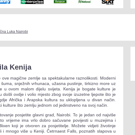
čna Luka Nairobi
la Kenija
će ove magične zemlje sa spektakularne raznolikosti. Moderni
a šuma, snježnih vrhunaca, užasna pustinje, tirkizno more uz
je u ovom malom dijelu svijeta. Kenija je bogate kulture je
u došli ovdje i volio mjesto zbog svoje izuzetne ljepote što je
gdje Afrička i Arapska kultura su uklopljena u divan način.
ki kulture što zemlju jednom od jedinstveno na svoj način.
ovanje posjetite glavni grad, Nairobi. To je jedan od najviše
isto vrijeme ima vrlo dobro sačuvane povijesti u muzejima i
xen koji je otvoren za posjetitelje. Možete vidjeti životinje
di i mnogo više u Keniji. Četrnaest Falls, poznatih slapova u