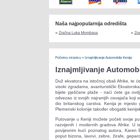
Naša najpopularnija odredišta
»
»
Zračna Luka Mombasa
Zra
Početnu stranicu
»
Iznajmljivanje Automobila Kenija
Iznajmljivanje Automobi
Duž ekvatora na istočnoj obali Afrike, te 
visoki zgradama, avanturistički Ekvatorsk
bijele pješčane plaže - naći ćete ga ovd
odvezao iz svojih najranijih osvajača koji s
dio britanskog carstva. Kenija je mjesto 
Plemenski kolonije također obogatiti kenijs
Putovanje u Keniji možete početi svoje put
razvijenih i modernih gradova Afrike. U 
povijesnim kući poznatog autora, Karen Bli
poput bizona, lavovi, zebre, žirafe, gepar