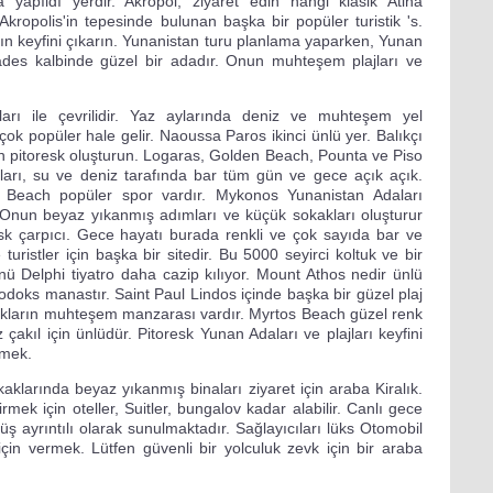
yapıldı yerdir. Akropol, ziyaret edin hangi klasik Atina
ropolis'in tepesinde bulunan başka bir popüler turistik 's.
nın keyfini çıkarın. Yunanistan turu planlama yaparken, Yunan
ades kalbinde güzel bir adadır. Onun muhteşem plajları ve
ları ile çevrilidir. Yaz aylarında deniz ve muhteşem yel
çok popüler hale gelir. Naoussa Paros ikinci ünlü yer. Balıkçı
 için pitoresk oluşturun. Logaras, Golden Beach, Pounta ve Piso
jları, su ve deniz tarafında bar tüm gün ve gece açık açık.
 Beach popüler spor vardır. Mykonos Yunanistan Adaları
r. Onun beyaz yıkanmış adımları ve küçük sokakları oluşturur
oresk çarpıcı. Gece hayatı burada renkli ve çok sayıda bar ve
 turistler için başka bir sitedir. Bu 5000 seyirci koltuk ve bir
Delphi tiyatro daha cazip kılıyor. Mount Athos nedir ünlü
doks manastır. Saint Paul Lindos içinde başka bir güzel plaj
kakların muhteşem manzarası vardır. Myrtos Beach güzel renk
çakıl için ünlüdür. Pitoresk Yunan Adaları ve plajları keyfini
tmek.
aklarında beyaz yıkanmış binaları ziyaret için araba Kiralık.
irmek için oteller, Suitler, bungalov kadar alabilir. Canlı gece
ş ayrıntılı olarak sunulmaktadır. Sağlayıcıları lüks Otomobil
in vermek. Lütfen güvenli bir yolculuk zevk için bir araba