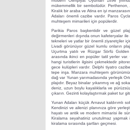
modern Olimpiyat Oyunları 1896 yılında 
mükemmellik bir sembolüdür. Perthenon, Ak
Kiralık bir araba ve Atina en iyi manzarası
Adaları önemli cazibe vardır. Paros Cycl
muhteşem mimarileri için popülerdir.
Parikia Paros başkentidir ve güzel plaj
değirmenleri dışında onun kafeteryalar ile 
tekneleri ve yatlar bir önemli ziyaretçiler
Livadi görünüyor güzel kumlu onların pla
Uçurtma yatılı ve Rüzgar Sörfü Golden
arasında ikinci en popüler tatil yerler va
hangi turistlerin ilgisini çekmektedir pit
gece kulüpleri vardır. Delphi tiyatro cazibe
tepe inşa. Manzara muhteşem görünümünü 
dağ var Yunan yarımadasında yerleşik Orto
plajıdır. Beyaz binalar yıkanmış ve ağ so
deniz, uzun boylu kayalıklarla ve pürüzsüz 
çıkarın. Gezinti kolaylaştırmak paket tur gi
Yunan Adaları küçük Arnavut kaldırımlı sok
Kendinizi ve ailenizi planınıza göre yerleşt
hayatı ve antik ve modern mimarisi ile sürü
Kiralama seyahatiniz unutulmaz yapmak iç
kiralama sırasında şartları geçmesi.