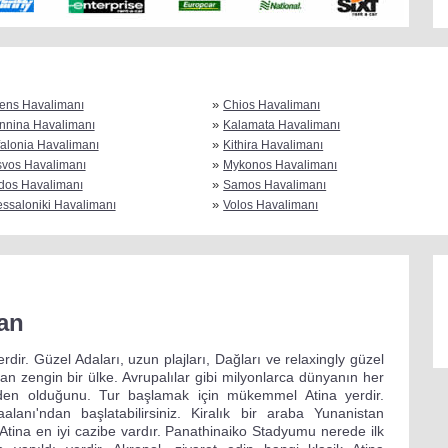
»
ens Havalimanı
Chios Havalimanı
»
nnina Havalimanı
Kalamata Havalimanı
»
alonia Havalimanı
Kithira Havalimanı
»
vos Havalimanı
Mykonos Havalimanı
»
dos Havalimanı
Samos Havalimanı
»
ssaloniki Havalimanı
Volos Havalimanı
an
erdir. Güzel Adaları, uzun plajları, Dağları ve relaxingly güzel
n zengin bir ülke. Avrupalılar gibi milyonlarca dünyanın her
rinden olduğunu. Tur başlamak için mükemmel Atina yerdir.
aalanı'ndan başlatabilirsiniz. Kiralık bir araba Yunanistan
 Atina en iyi cazibe vardır. Panathinaiko Stadyumu nerede ilk