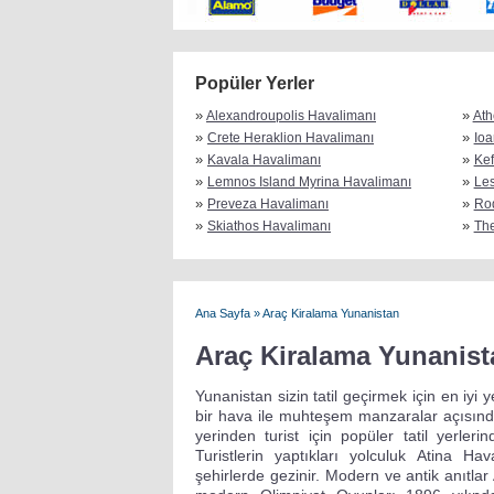
Popüler Yerler
»
»
Alexandroupolis Havalimanı
Ath
»
»
Crete Heraklion Havalimanı
Ioa
»
»
Kavala Havalimanı
Kef
»
»
Lemnos Island Myrina Havalimanı
Les
»
»
Preveza Havalimanı
Ro
»
»
Skiathos Havalimanı
The
Ana Sayfa
»
Araç Kiralama Yunanistan
Araç Kiralama Yunanist
Yunanistan sizin tatil geçirmek için en iyi y
bir hava ile muhteşem manzaralar açısında
yerinden turist için popüler tatil yerle
Turistlerin yaptıkları yolculuk Atina Hav
şehirlerde gezinir. Modern ve antik anıtlar