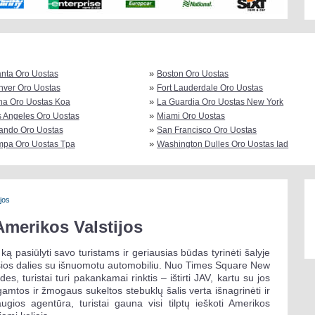
»
anta Oro Uostas
Boston Oro Uostas
»
ver Oro Uostas
Fort Lauderdale Oro Uostas
»
na Oro Uostas Koa
La Guardia Oro Uostas New York
»
 Angeles Oro Uostas
Miami Oro Uostas
»
ando Oro Uostas
San Francisco Oro Uostas
»
mpa Oro Uostas Tpa
Washington Dulles Oro Uostas Iad
jos
merikos Valstijos
ką pasiūlyti savo turistams ir geriausias būdas tyrinėti šalyje
mosios dalies su išnuomotu automobiliu. Nuo Times Square New
, turistai turi pakankamai rinktis – ištirti JAV, kartu su jos
amtos ir žmogaus sukeltos stebuklų šalis verta išnagrinėti ir
augios agentūra, turistai gauna visi tilptų ieškoti Amerikos