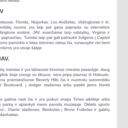
ami keliais.
AV
stuose, Florida, Niujorkas, Los Andželas, Vašingtonas ir kt.
obilių nuoma yra taip pat gana paprasta su internetinė
ingtone sostinė, JAV, esančiame tarp valstybių, Virginia ir
rasčiau. Turistai taip pat gali patraukti žvilgsnis į Capitol
ono paminklo ir kitas istorines vietas čia, vyriausybė visi bent
tūros yra visoje šalyje.
JAV.
lų miestas ir yra labiausiai žinomas miestas pasaulyje, daug
link šioje zonoje su tikiuosi, nėra pripa įstamas iš Holivudo.
ena priemiesčiuose Beverly Hills čia ir nuomotu automobiliu
set Boulevard, į dodger stadionas arba padėti jiems žiūrėti
us galima rasti čia ir yra puikus snaps Times aikštėje arba
inį parką ir aplankyti meno paroda muziejuje. Didelis sporto
pvz., Giants stadionas, Beisbolas į Bronx Futbolas ir galėtų
 Manhattan.