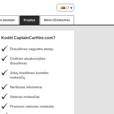
LT
nis puslapis
Kryptys
Mano Užsakymas
Kodėl CaptainCarHire.com?
Draudimas vagystės atveju
Civilinės atsakomybės
draudimas
Jokių kreditinės kortelės
mokesčių
Neribotas kilometrai
Vietiniai mokesčiai
Premium vietovės mokestis