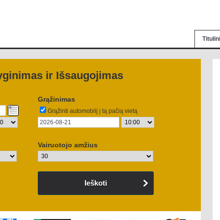
Tituli
yginimas ir Išsaugojimas
Grąžinimas
Grąžinti automobilį į tą pačią vietą
Vairuotojo amžius
Ieškoti