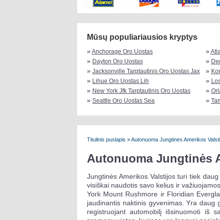
Mūsų populiariausios kryptys
»
»
Anchorage Oro Uostas
Atl
»
»
Dayton Oro Uostas
Den
»
»
Jacksonville Tarptautinis Oro Uostas Jax
Ko
»
»
Lihue Oro Uostas Lih
Los
»
»
New York Jfk Tarptautinis Oro Uostas
Orl
»
»
Seattle Oro Uostas Sea
Ta
Titulinis puslapis
»
Autonuoma Jungtinės Amerikos Valsti
Autonuoma Jungtinės A
Jungtinės Amerikos Valstijos turi tiek daug 
visiškai naudotis savo kelius ir važiuoja
York Mount Rushmore ir Floridian Everglades
jaudinantis naktinis gyvenimas. Yra daug g
registruojant automobilį išsinuomoti iš s