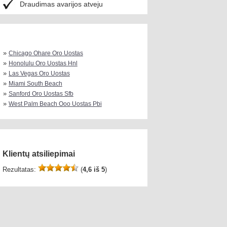
Draudimas avarijos atveju
»
Chicago Ohare Oro Uostas
»
Honolulu Oro Uostas Hnl
»
Las Vegas Oro Uostas
»
Miami South Beach
»
Sanford Oro Uostas Sfb
»
West Palm Beach Ooo Uostas Pbi
Klientų atsiliepimai
Rezultatas:
(
4,6 iš 5
)