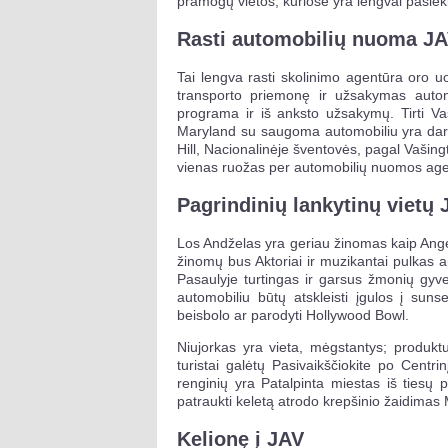
pramogų vietos, kuriose yra lengvai pasieki
Rasti automobilių nuoma J
Tai lengva rasti skolinimo agentūra oro uo
transporto priemonę ir užsakymas autom
programa ir iš anksto užsakymų. Tirti Vaš
Maryland su saugoma automobiliu yra dar pap
Hill, Nacionalinėje šventovės, pagal Vašingt
vienas ruožas per automobilių nuomos agen
Pagrindinių lankytinų vietų 
Los Andželas yra geriau žinomas kaip Ange
žinomų bus Aktoriai ir muzikantai pulkas ap
Pasaulyje turtingas ir garsus žmonių gyv
automobiliu būtų atskleisti įgulos į sun
beisbolo ar parodyti Hollywood Bowl.
Niujorkas yra vieta, mėgstantys; produkt
turistai galėtų Pasivaikščiokite po Centr
renginių yra Patalpinta miestas iš tiesų 
patraukti keletą atrodo krepšinio žaidimas
Kelionę į JAV