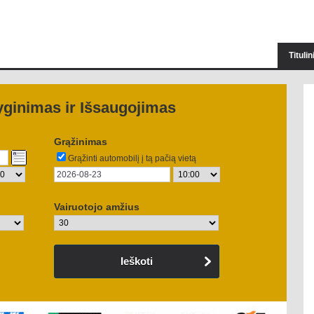
Tituli
yginimas ir Išsaugojimas
Grąžinimas
Grąžinti automobilį į tą pačią vietą
Vairuotojo amžius
Ieškoti