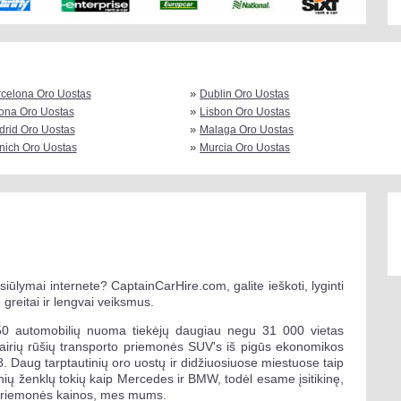
»
celona Oro Uostas
Dublin Oro Uostas
»
ona Oro Uostas
Lisbon Oro Uostas
»
rid Oro Uostas
Malaga Oro Uostas
»
ich Oro Uostas
Murcia Oro Uostas
ūlymai internete? CaptainCarHire.com, galite ieškoti, lyginti
greitai ir lengvai veiksmus.
0 automobilių nuoma tiekėjų daugiau negu 31 000 vietas
vairių rūšių transporto priemonės SUV's iš pigūs ekonomikos
8. Daug tarptautinių oro uostų ir didžiuosiuose miestuose taip
nių ženklų tokių kaip Mercedes ir BMW, todėl esame įsitikinę,
o priemonės kainos, mes mums.