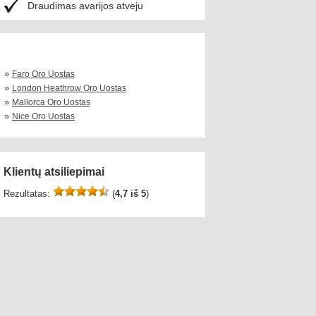
Draudimas avarijos atveju
»
Faro Oro Uostas
»
London Heathrow Oro Uostas
»
Mallorca Oro Uostas
»
Nice Oro Uostas
Klientų atsiliepimai
Rezultatas:
(
4,7 iš 5
)