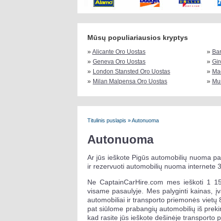
Mūsų populiariausios kryptys
»
»
Alicante Oro Uostas
Bar
»
»
Geneva Oro Uostas
Gir
»
»
London Stansted Oro Uostas
Mad
»
»
Milan Malpensa Oro Uostas
Mun
Titulinis puslapis
»
Autonuoma
Autonuoma
Ar jūs ieškote Pigūs automobilių nuoma pasi
ir rezervuoti automobilių nuoma internete 3 
Ne CaptainCarHire.com mes ieškoti 1 15
visame pasaulyje. Mes palyginti kainas, į
automobiliai ir transporto priemonės vietų 
pat siūlome prabangių automobilių iš preki
kad rasite jūs ieškote dešinėje transport