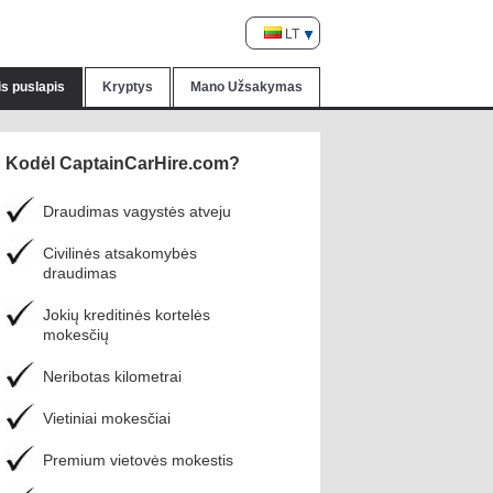
LT
nis puslapis
Kryptys
Mano Užsakymas
Kodėl CaptainCarHire.com?
Draudimas vagystės atveju
Civilinės atsakomybės
draudimas
Jokių kreditinės kortelės
mokesčių
Neribotas kilometrai
Vietiniai mokesčiai
Premium vietovės mokestis